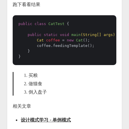
跑下看看结果
public
class
CatTest
 {

public
static
void
main
(String[] args)
 {

Cat
coffee
=
new
Cat
();

        coffee.feedingTemplate();

    }

买粮
做猫食
倒入盘子
相关文章
设计模式学习 - 单例模式