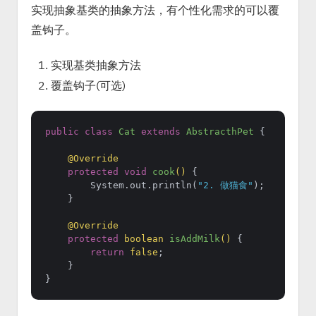
实现抽象基类的抽象方法，有个性化需求的可以覆
盖钩子。
实现基类抽象方法
覆盖钩子(可选)
public
class
Cat
extends
AbstracthPet
 {

@Override
protected
void
cook
()
 {

        System.out.println(
"2. 做猫食"
);

    }

@Override
protected
boolean
isAddMilk
()
 {

return
false
;

    }
