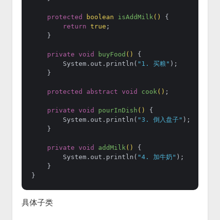
protected
boolean
isAddMilk
()
 {

return
true
;

    }

private
void
buyFood
()
 {

        System.out.println(
"1. 买粮"
);

    }

protected
abstract
void
cook
()
;

private
void
pourInDish
()
 {

        System.out.println(
"3. 倒入盘子"
);

    }

private
void
addMilk
()
 {

        System.out.println(
"4. 加牛奶"
);

    }

具体子类