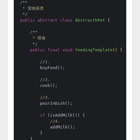
/**

 * 宠物基类

 */
public
abstract
class
AbstracthPet
 {

/**

     * 喂食

     */
public
final
void
feedingTemplate
()
 {

//1.
        buyFood();

//2.
        cook();

//3.
        pourInDish();

if
 (isAddMilk()) {

//4.
            addMilk();

        }

    }
