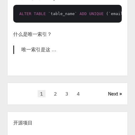
ALTER
TABLE
 `table_name` 
ADD
UNIQUE
什么是唯一索引？
唯一索引是这 …
P
1
2
3
4
Next
o
s
S
t
i
s
开源项目
d
n