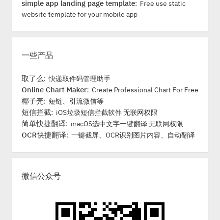
e
simple app landing page template
a
: Free use static
b
website template for your mobile app
v
a
i
r
g
a
一些产品
t
i
取了么
: 快递取件码管理助手
o
Online Chart Maker
: Create Professional Chart For Free
n
椰子壳
: 短链、引流微信等
短信拦截
: iOS垃圾短信拦截软件 无联网权限
简单快捷翻译
: macOS选中文字一键翻译 无联网权限
OCR快捷翻译
: 一键截屏、OCR识别图片内容、自动翻译
微信公众号