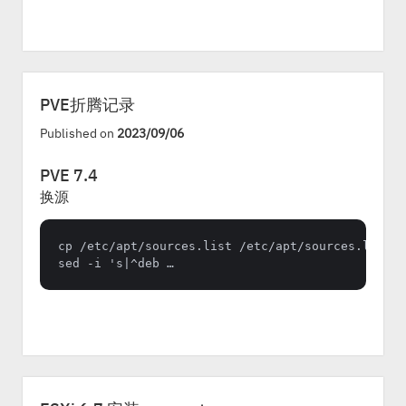
PVE折腾记录
Published on
2023/09/06
PVE 7.4
换源
cp /etc/apt/sources.list /etc/apt/sources.list.ba
sed -i 's|^deb …