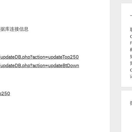
hp的数据库连接信息
g/updateDB.php?action=updateTop250
g/updateDB.php?action=updateBtDown
op250