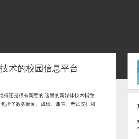
S
体技术的校园信息平台
i
d
e
人觉得还是很有新意的,这里的新媒体技术指微
b
台包括了教务新闻、成绩、课表、考试安排和
a
r